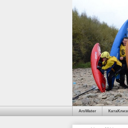
ArsWater
КатаКлиз